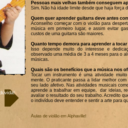
Pessoas mais velhas também conseguem a
Sim. Não há idade limite desde que haja força 
Quem quer aprender guitarra deve antes com
Aconselho começar com o violão para despert
música em primeiro lugar, e assim evitar ga
custos de uma guitarra são maiores.
Quanto tempo demora para aprender a toca
Isso depende muito do interesse e dedica
observado uma média de 3 a 4 meses para o a
músicas.
Quais são os benefícios que a música nos o
Tocar um instrumento é uma atividade muito
mente. O praticante passa a lidar melhor co
seu lado afetivo. Nas atividades musicais com
aprende a trabalhar em equipe, dar ideias, rec
dúvida!
avaliar o resultado do seu trabalho. Acredito
o indivíduo deve entender e sentir a arte para qu
A
ulas de violão em Alphaville!