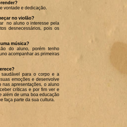
prender?
de vontade e dedicação.
eçar no violão?
ar no aluno o interesse pela
stos desnecessários, pois os
r uma música?
ção do aluno, porém tenho
luno acompanhar as primeiras
ferece?
 saudável para o corpo e a
m suas emoções e desenvolve
o nas apresentações, o aluno
eber críticas e por fim ver e
 que além de uma boa educação
e faça parte da sua cultura.