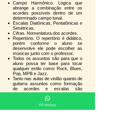
Campo Harmônico. Lógica que
abrange a combinação entre os
acordes possíveis dentro de um
determinado campo tonal.
Escalas Diatônicas, Pentatônicas e
Simétricas.
Cifras. Nomenlatura dos acordes.
Repertório. O repertório é didático,
porém conforme o aluno se
desenvolve ele pode escolher as
músicas junto com o professor.
Todos os assuntos são para que o
aluno possa ter base para tocar
qualquer estilo como: Rock, Blues,
Pop, MPB e Jazz.
Tanto nas aulas de violão quanto de
guitarra assuntos como formação
de acordes e escalas são
abordados para o bom
desenvolviento musical.
São feitas gravações do aluno
WhatsApp
tocando para que ele possa se
ouvir e acompanhar seu
desenvolvimento.
PDF e áudio são fornecidos pelo
professor.