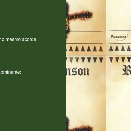
ar o mesmo acorde
.
dominante;