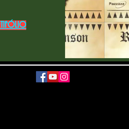
TIFÓLIO
CONTATO
(11) 99387-2077 – WhatsApp
stefanguitarrista@gmail.com
INFORMAÇÕES
Seg-Sáb 9h-20h (exceto feriados)​
Atendemos em Barueri, Alphaville, Aldeia da Serra,
Granja Viana, Moema, Campo Belo, Brooklin, Itaim,
Vila Mariana, Jardins, Pinheiros e entornos.ONLINE
em todo Brasil.
PAGAMENTOS E PRAZOS
Os Cursos poderão ser agendados logo após a
confirmação do pagamento que pode levar de